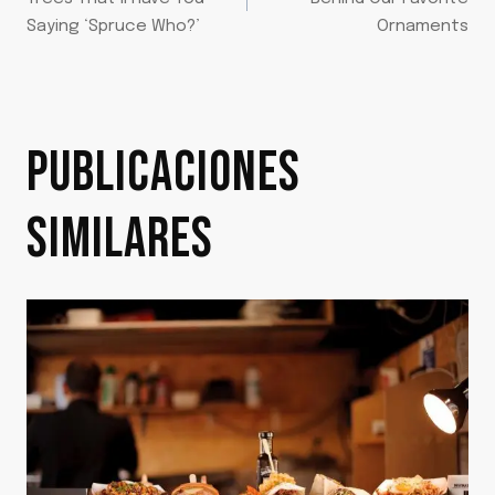
DE
Saying ‘Spruce Who?’
Ornaments
ENTRADAS
PUBLICACIONES
SIMILARES