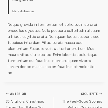
congue nisi.
Mark Johnson
Neque gravida in fermentum et sollicitudin ac orci
phasellus egestas. Nulla posuere sollicitudin aliquam
ultrices sagittis orci a. Non quam lacus suspendisse
faucibus interdum. Vitae turpis massa sed
elementum. Fusce id velit ut tortor pretium. Mus
mauris vitae ultricies leo. Enim lobortis scelerisque
fermentum dui faucibus in ornare quam viverra.
Lorem donec massa sapien faucibus et molestie
ac.
NAVEGACIÓN
ANTERIOR
SIGUIENTE
30 Artificial Christmas
The Feel-Good Stories
Trees That’ll Have You
Behind Our Favorite